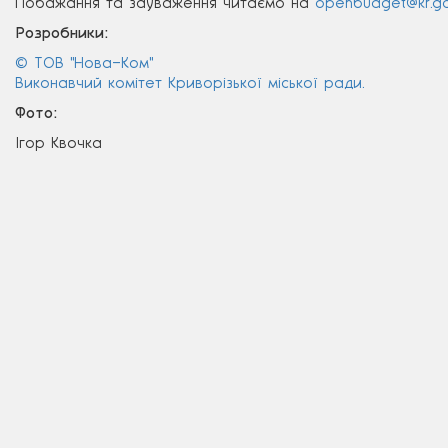
Побажання та зауваження читаємо на
openbudget@kr.go
Розробники:
© ТОВ "Нова–Ком"
Виконавчий комітет Криворізької міської ради.
Фото:
Ігор Квочка